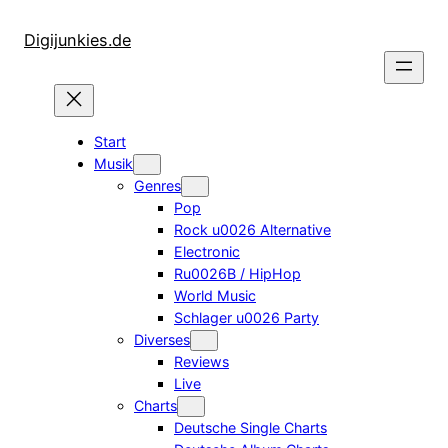
Zum
Inhalt
Digijunkies.de
springen
Start
Musik
Genres
Pop
Rock u0026 Alternative
Electronic
Ru0026B / HipHop
World Music
Schlager u0026 Party
Diverses
Reviews
Live
Charts
Deutsche Single Charts