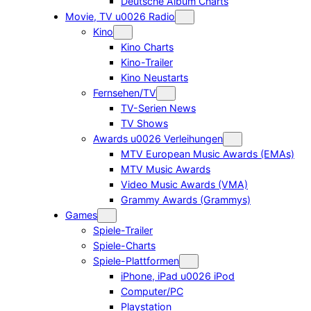
Deutsche Album Charts
Movie, TV u0026 Radio
Kino
Kino Charts
Kino-Trailer
Kino Neustarts
Fernsehen/TV
TV-Serien News
TV Shows
Awards u0026 Verleihungen
MTV European Music Awards (EMAs)
MTV Music Awards
Video Music Awards (VMA)
Grammy Awards (Grammys)
Games
Spiele-Trailer
Spiele-Charts
Spiele-Plattformen
iPhone, iPad u0026 iPod
Computer/PC
Playstation