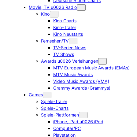
Deutsche Album Charts
Movie, TV u0026 Radio
Kino
Kino Charts
Kino-Trailer
Kino Neustarts
Fernsehen/TV
TV-Serien News
TV Shows
Awards u0026 Verleihungen
MTV European Music Awards (EMAs)
MTV Music Awards
Video Music Awards (VMA)
Grammy Awards (Grammys)
Games
Spiele-Trailer
Spiele-Charts
Spiele-Plattformen
iPhone, iPad u0026 iPod
Computer/PC
Playstation