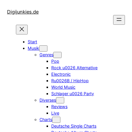
Zum
Inhalt
Digijunkies.de
springen
Start
Musik
Genres
Pop
Rock u0026 Alternative
Electronic
Ru0026B / HipHop
World Music
Schlager u0026 Party
Diverses
Reviews
Live
Charts
Deutsche Single Charts