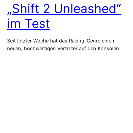
„Shift 2 Unleashed“
im Test
Seit letzter Woche hat das Racing-Genre einen
neuen, hochwertigen Vertreter auf den Konsolen:
Shift 2 UNleashed schafft es zwar nicht, wie
angekündigt, das Genre zu revolutionieren, ist aber
trotzdem ein grandioses Rennspiel, das in Teilen
Maßstäbe setzen kann. Wir haben den Titel
ausgiebig für euch getestet. Alle Infos dazu hier bei
uns.
6. April 2011